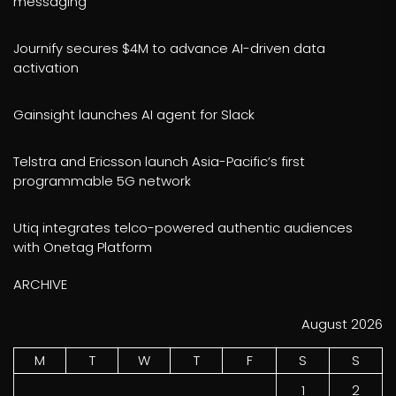
messaging
Journify secures $4M to advance AI-driven data
activation
Gainsight launches AI agent for Slack
Telstra and Ericsson launch Asia-Pacific’s first
programmable 5G network
Utiq integrates telco-powered authentic audiences
with Onetag Platform
ARCHIVE
August 2026
M
T
W
T
F
S
S
1
2