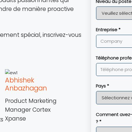
oduits passionnantes qui
Niveau du poste
endre de manière proactive
Entreprise *
ement spécial, inscrivez-vous
Téléphone profe
Abhishek
Pays *
Anbazhagan
Product Marketing
Manager Cortex
Comment avez-v
Xpanse
ks
? *