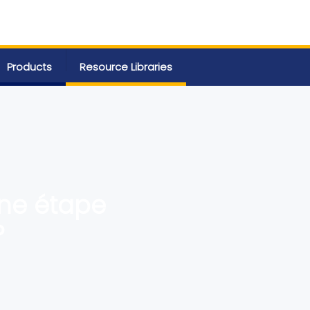
Products
Resource Libraries
ine étape
Xpanse ?